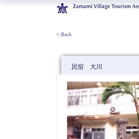
Zamami Village Tourism As
< Back
民宿 大川