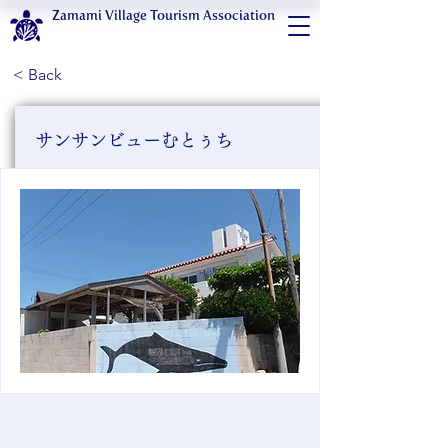
Zamami Village Tourism Association
< Back
サンサンビューむとぅち