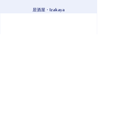
居酒屋・Izakaya
郵便局となり。たこ焼き、もずく創作
料理などが自慢のオープン居酒屋で
す。