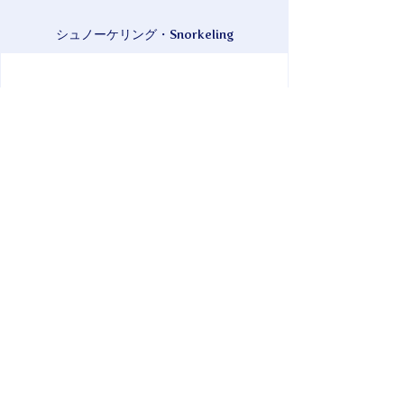
シュノーケリング・Snorkeling
現金・Cash, QR決済・QR Payment, クレジ
ットカード・Credit Card
ボートスノーケルの専門店。もずく漁師でイ
ンストラクター・ガイドの山ちゃんが案内す
るケラマの海は楽しくも神秘的！
＊飲食店、和山海雲（わやまもずく）併設。