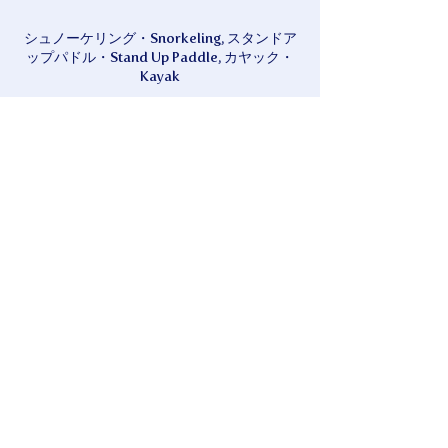
シュノーケリング・Snorkeling, スタンドア
ップパドル・Stand Up Paddle, カヤック・
Kayak
現金・Cash, QR決済・QR Payment
SUP&シュノーケルツアー。カヤック＆シュ
ノーケルツアーを開催しています。少人数で
のツアーなので、ゆる～く、楽しく、自由に
遊べます！初心者の方も大歓迎！優しく丁寧
にガイドします！