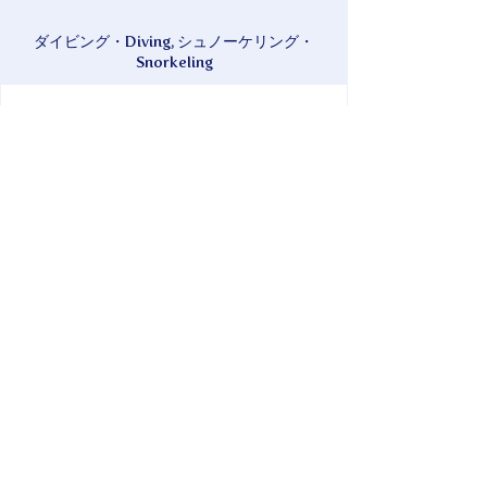
ダイビング・Diving, シュノーケリング・
Snorkeling
現金・Cash, クレジットカード・Credit
Card
慶留間島唯一のダイビングサービス。のんび
り、ゆったりをモット－に初心者からベテラ
ンまで島出身のオ－ナ－大村がご案内しま
す。変化に富んだオリジナルポイントもたく
さん。
ペンション・ゲルマ併設。