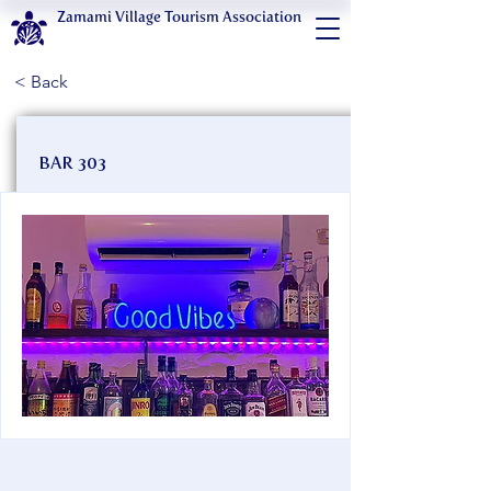
Zamami Village Tourism Association
< Back
BAR 303